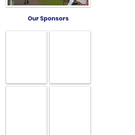
Our Sponsors
Robot Yachts
Soch Sails
BG Sails & Design
Smartwinch UK